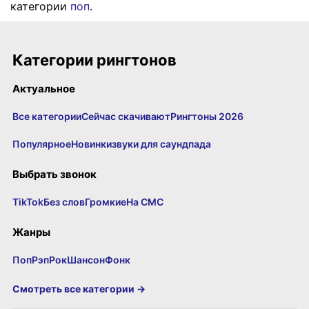
категории
поп
.
Категории рингтонов
Актуальное
Все категории
Сейчас скачивают
Рингтоны 2026
Популярное
Новинки
звуки для саундпада
Выбрать звонок
TikTok
Без слов
Громкие
На СМС
Жанры
Поп
Рэп
Рок
Шансон
Фонк
Смотреть все категории →