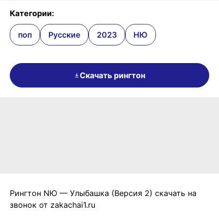
Категории:
поп
Русские
2023
НЮ
Скачать рингтон
Рингтон NЮ — Улыбашка (Версия 2) скачать на
звонок от zakachai1.ru