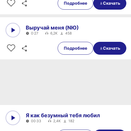
Подробнее
Скачать
Выручай меня (NЮ)
0:27
6,2K
458
0:00
0:27
Подробнее
Скачать
Я как безумный тебя любил
00:33
2,4K
182
0:00
00:33