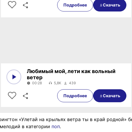
Подробнее
Скачать
Любимый мой, лети как вольный
ветер
00:28
5,8K
439
0:00
00:28
Подробнее
Скачать
рингтон «Улетай на крыльях ветра ты в край родной» б
 мелодий в категории
поп
.