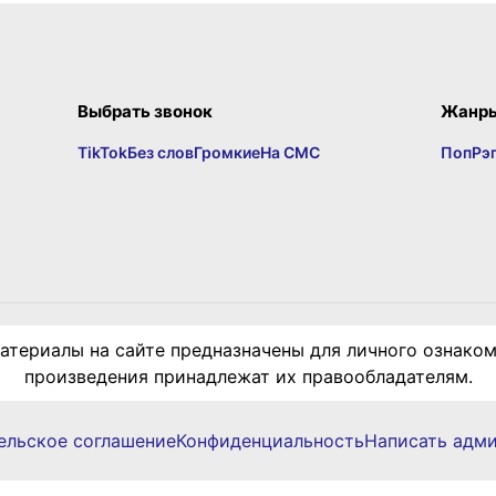
Выбрать звонок
Жанр
TikTok
Без слов
Громкие
На СМС
Поп
Рэ
териалы на сайте предназначены для личного ознаком
произведения принадлежат их правообладателям.
ельское соглашение
Конфиденциальность
Написать адм