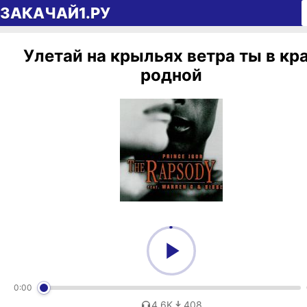
Перейти к содержимому
ЗАКАЧАЙ1.РУ
Улетай на крыльях ветра ты в кр
родной
0:00
4,6K
408