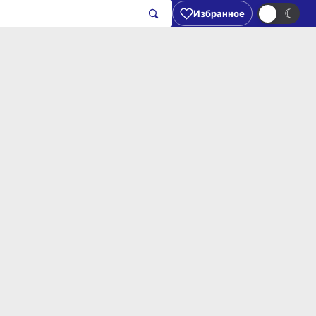
☀
☾
Избранное