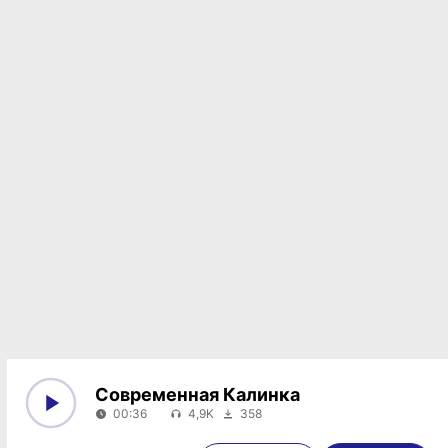
Современная Калинка
00:36
4,9K
358
0:00
00:36