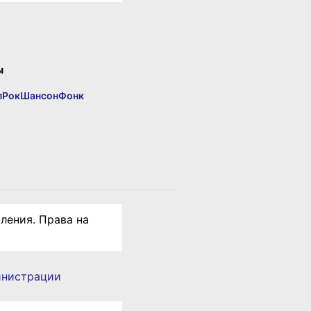
ы
п
Рок
Шансон
Фонк
ления. Права на
инистрации