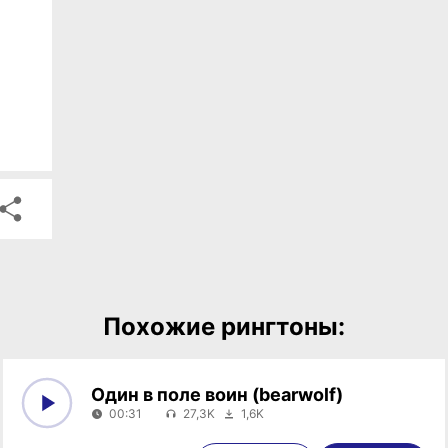
Похожие рингтоны:
Один в поле воин (bearwolf)
00:31
27,3K
1,6K
0:00
00:31