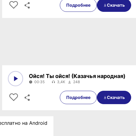
Подробнее
Скачать
Ойся! Ты ойся! (Казачья народная)
00:35
3,4K
248
0:00
00:35
Подробнее
Скачать
есплатно на Android