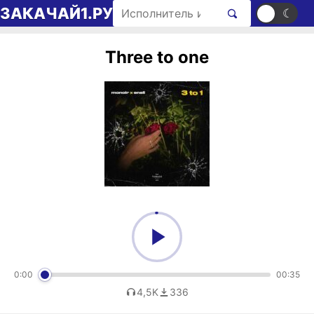
Перейти к содержимому
Поиск рингтонов
ЗАКАЧАЙ1.РУ
☀
☾
Three to one
0:00
00:35
4,5K
336