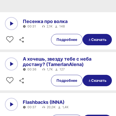
Песенка про волка
00:31
2,1K
148
0:00
00:31
Подробнее
Скачать
А хочешь, звезду тебе с неба
достану? (TamerlanAlena)
00:36
1,7K
127
0:00
00:36
Подробнее
Скачать
Flashbacks (INNA)
00:37
20,0K
1,4K
0:00
00:37