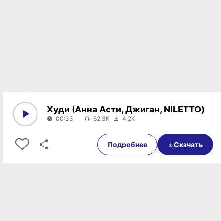
Худи (Анна Асти, Джиган, NILETTO)
00:33
62,3K
4,2K
0:00
00:33
Подробнее
Скачать