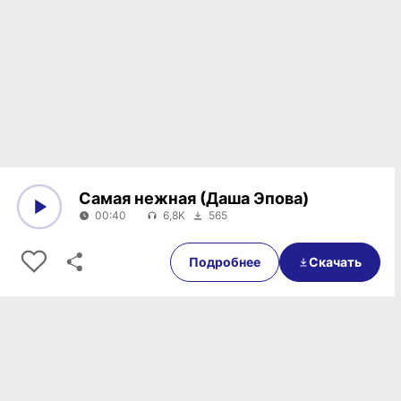
Самая нежная (Даша Эпова)
00:40
6,8K
565
0:00
00:40
Подробнее
Скачать