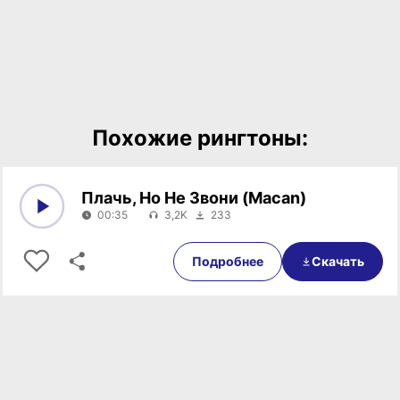
Похожие рингтоны:
Плачь, Но Не Звони (Macan)
00:35
3,2K
233
0:00
00:35
Подробнее
Скачать