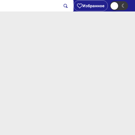
☀
☾
Избранное