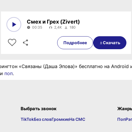
Смех и Грех (Zivert)
00:35
2,4K
180
0:00
00:35
Подробнее
Скачать
рингтон «Связаны (Даша Эпова)» бесплатно на Android 
ии
поп
.
Выбрать звонок
Жанр
TikTok
Без слов
Громкие
На СМС
Поп
Рэ