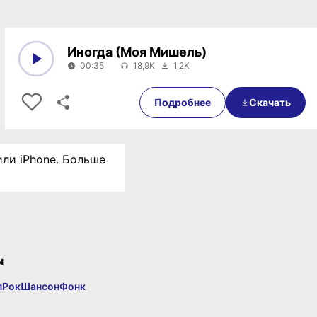
Иногда (Моя Мишель)
00:35
18,9K
1,2K
0:00
00:35
Подробнее
Скачать
или iPhone. Больше
ы
п
Рок
Шансон
Фонк