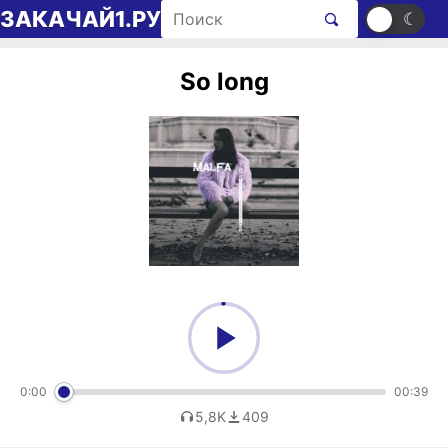
Перейти к содержимому
Поиск рингтонов
ЗАКАЧАЙ1.РУ
☀
☾
So long
0:00
00:39
5,8K
409