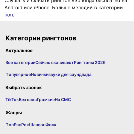
Слушать и скачать рингтон «So long» бесплатно на
Android или iPhone. Больше мелодий в категории
поп
.
Категории рингтонов
Актуальное
Все категории
Сейчас скачивают
Рингтоны 2026
Популярное
Новинки
звуки для саундпада
Выбрать звонок
TikTok
Без слов
Громкие
На СМС
Жанры
Поп
Рэп
Рок
Шансон
Фонк