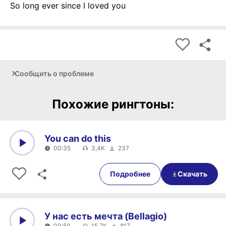
So long ever since I loved you
Сообщить о проблеме
Похожие рингтоны:
You can do this
00:35
3,4K
237
0:00
00:35
Подробнее
Скачать
У нас есть мечта (Bellagio)
00:50
15,7K
817