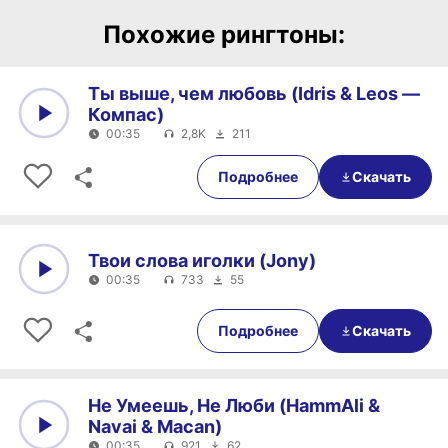
Похожие рингтоны:
Ты выше, чем любовь (Idris & Leos —
Компас)
00:35
2,8K
211
0:00
00:35
Подробнее
Скачать
Твои слова иголки (Jony)
00:35
733
55
0:00
00:35
Подробнее
Скачать
Не Умеешь, Не Люби (HammAli &
Navai & Macan)
00:35
921
62