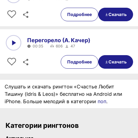
0:00
00:35
Подробнее
Скачать
Перегорело (А. Качер)
00:35
606
47
0:00
00:35
Подробнее
Скачать
Слушать и скачать рингтон «Счастье Любит
Тишину (Idris & Leos)» бесплатно на Android или
iPhone. Больше мелодий в категории
поп
.
Категории рингтонов