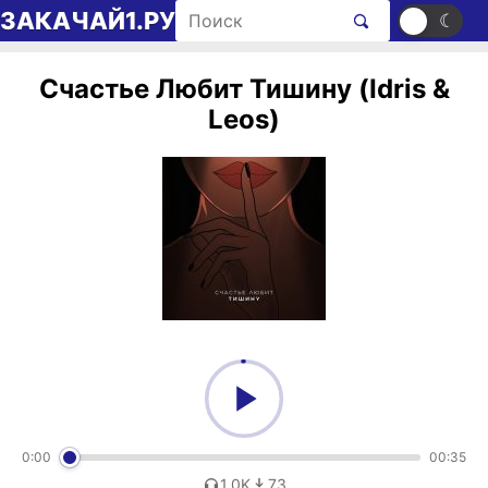
Перейти к содержимому
Поиск рингтонов
ЗАКАЧАЙ1.РУ
☀
☾
Счастье Любит Тишину (Idris &
Leos)
0:00
00:35
1,0K
73