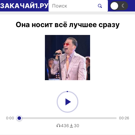
Перейти к содержимому
Поиск рингтонов
ЗАКАЧАЙ1.РУ
☀
☾
Она носит всё лучшее сразу
0:00
00:26
436
30