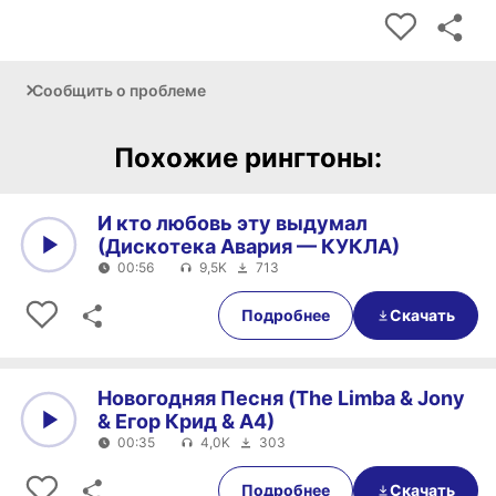
Сообщить о проблеме
Похожие рингтоны:
И кто любовь эту выдумал
(Дискотека Авария — КУКЛА)
00:56
9,5K
713
0:00
00:56
Подробнее
Скачать
Новогодняя Песня (The Limba & Jony
& Егор Крид & А4)
00:35
4,0K
303
0:00
00:35
Подробнее
Скачать