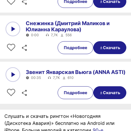
Подробнее
Скачать
Снежинка (Дмитрий Маликов и
Юлианна Караулова)
0:00
7,7K
556
0:00
0:00
Подробнее
Скачать
Звенит Январская Вьюга (ANNA ASTI)
00:35
7,7K
610
0:00
00:35
Подробнее
Скачать
Слушать и скачать рингтон «Новогодняя
(Дискотека Авария)» бесплатно на Android или
iPhone. Больше мелодий в категории
90-е
.