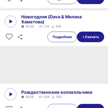
Новогодняя (Dava & Милана
Хаметова)
00:35
7,7K
476
0:00
00:35
Подробнее
Скачать
Рождественские колокольчики
00:29
5,0K
333
0:00
00:29