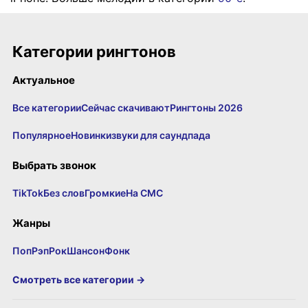
Категории рингтонов
Актуальное
Все категории
Сейчас скачивают
Рингтоны 2026
Популярное
Новинки
звуки для саундпада
Выбрать звонок
TikTok
Без слов
Громкие
На СМС
Жанры
Поп
Рэп
Рок
Шансон
Фонк
Смотреть все категории →