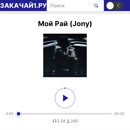
Перейти к содержимому
Поиск рингтонов
ЗАКАЧАЙ1.РУ
☀
☾
Мой Рай (Jony)
0:00
00:35
3,5K
245