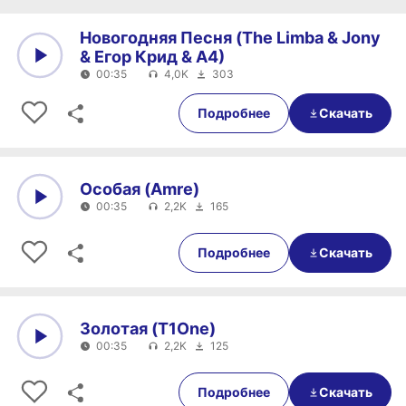
Новогодняя Песня (The Limba & Jony
& Егор Крид & А4)
00:35
4,0K
303
0:00
00:35
Подробнее
Скачать
Особая (Amre)
00:35
2,2K
165
0:00
00:35
Подробнее
Скачать
Золотая (T1One)
00:35
2,2K
125
0:00
00:35
Подробнее
Скачать