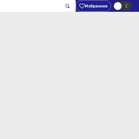
☀
☾
Избранное