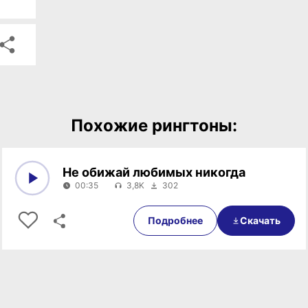
Похожие рингтоны:
Не обижай любимых никогда
00:35
3,8K
302
0:00
00:35
Подробнее
Скачать