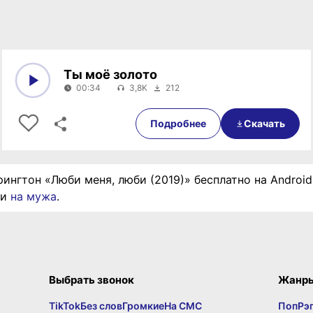
Ты моё золото
00:34
3,8K
212
0:00
00:34
Подробнее
Скачать
рингтон «Люби меня, люби (2019)» бесплатно на Android
ии
на мужа
.
Выбрать звонок
Жанр
TikTok
Без слов
Громкие
На СМС
Поп
Рэ