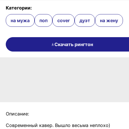
Категории:
на мужа
поп
cover
дуэт
на жену
Скачать рингтон
Описание:
Современный кавер. Вышло весьма неплохо)