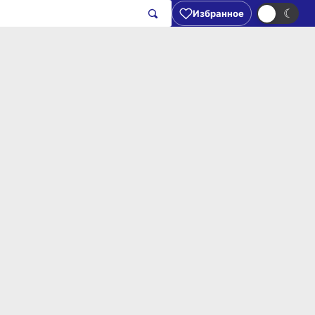
☀
☾
Избранное