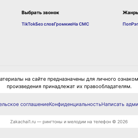
Выбрать звонок
Жанр
TikTok
Без слов
Громкие
На СМС
Поп
Рэ
териалы на сайте предназначены для личного ознаком
произведения принадлежат их правообладателям.
ельское соглашение
Конфиденциальность
Написать адм
Zakachai1.ru — рингтоны и мелодии на телефон © 2026