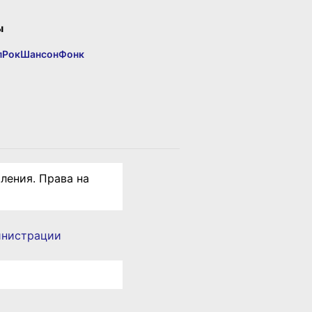
ы
п
Рок
Шансон
Фонк
ления. Права на
инистрации