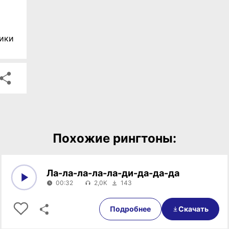
ики
Похожие рингтоны:
Ла-ла-ла-ла-ла-ди-да-да-да
00:32
2,0K
143
0:00
00:32
Подробнее
Скачать