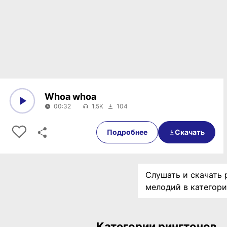
Whoa whoa
00:32
1,5K
104
0:00
00:32
Подробнее
Скачать
Слушать и скачать 
мелодий в категор
Категории рингтонов