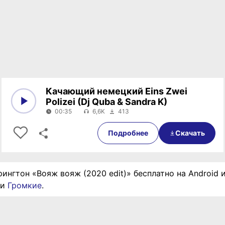
Качающий немецкий Eins Zwei
Polizei (Dj Quba & Sandra K)
00:35
6,6K
413
0:00
00:35
Подробнее
Скачать
рингтон «Вояж вояж (2020 edit)» бесплатно на Android 
ии
Громкие
.