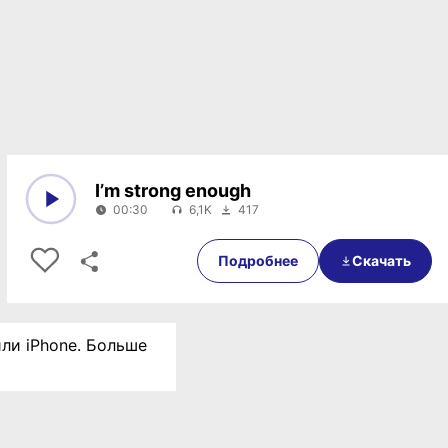
I’m strong enough
00:30
6,1K
417
0:00
00:30
Подробнее
Скачать
или iPhone. Больше