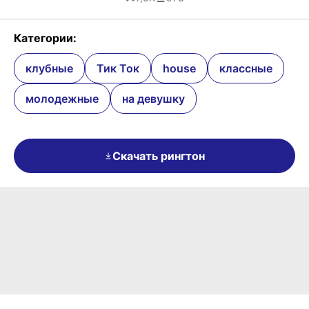
Категории:
клубные
Тик Ток
house
классные
молодежные
на девушку
Скачать рингтон