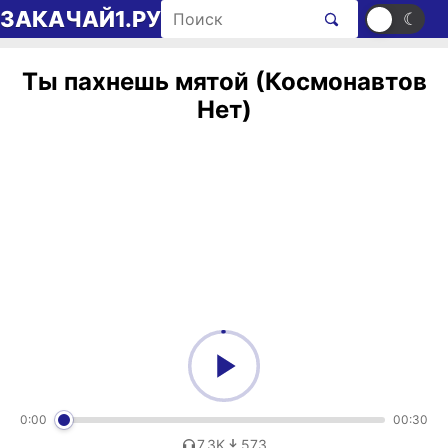
Перейти к содержимому
Поиск рингтонов
ЗАКАЧАЙ1.РУ
☀
☾
Ты пахнешь мятой (Космонавтов
Нет)
0:00
00:30
7,3K
573