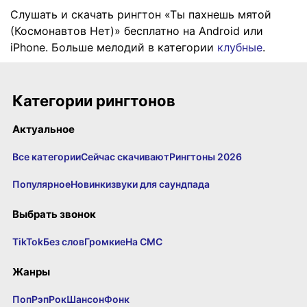
Слушать и скачать рингтон «Ты пахнешь мятой
(Космонавтов Нет)» бесплатно на Android или
iPhone. Больше мелодий в категории
клубные
.
Категории рингтонов
Актуальное
Все категории
Сейчас скачивают
Рингтоны 2026
Популярное
Новинки
звуки для саундпада
Выбрать звонок
TikTok
Без слов
Громкие
На СМС
Жанры
Поп
Рэп
Рок
Шансон
Фонк