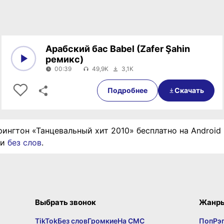
Арабский бас Babel (Zafer Şahin
ремикс)
00:39
49,9K
3,1K
0:00
00:39
Подробнее
Скачать
рингтон «Танцевальный хит 2010» бесплатно на Android 
ии
без слов
.
Выбрать звонок
Жанр
TikTok
Без слов
Громкие
На СМС
Поп
Рэ