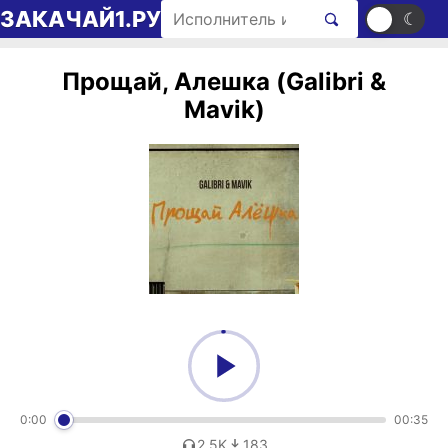
Перейти к содержимому
Поиск рингтонов
ЗАКАЧАЙ1.РУ
☀
☾
Прощай, Алешка (Galibri &
Mavik)
0:00
00:35
2,5K
183