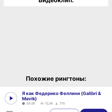
Видеоклип:
Похожие рингтоны:
Я как Федерико Феллини (Galibri &
Mavik)
00:26
12,0K
770
0:00
00:26