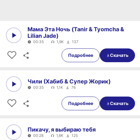
Мама Эта Ночь (Tanir & Tyomcha &
Lilian Jade)
00:35
1,9K
137
0:00
00:35
Подробнее
Скачать
Чили (Хабиб & Супер Жорик)
00:35
1,1K
76
0:00
00:35
Подробнее
Скачать
Пикачу, я выбираю тебя
00:28
1,6K
125