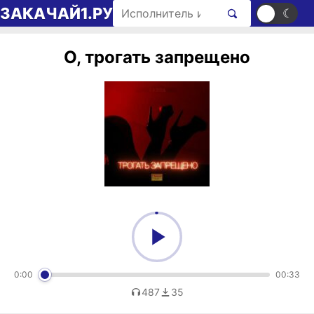
Перейти к содержимому
Поиск рингтонов
ЗАКАЧАЙ1.РУ
☀
☾
О, трогать запрещено
0:00
00:33
487
35