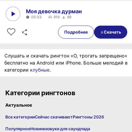
Моя девочка дурман
00:33
919
69
0:00
00:33
Подробнее
Скачать
Слушать и скачать рингтон «О, трогать запрещено»
бесплатно на Android или iPhone. Больше мелодий в
категории
клубные
.
Категории рингтонов
Актуальное
Все категории
Сейчас скачивают
Рингтоны 2026
Популярное
Новинки
звуки для саундпада