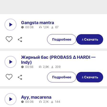
Gangsta mantra
00:38
1,0K
67
0:00
00:38
Подробнее
Скачать
Жирный бас (PROBASS ∆ HARDI —
Indy)
00:56
2,9K
209
0:00
00:56
Подробнее
Скачать
Ayy, macarena
00:36
2,1K
144