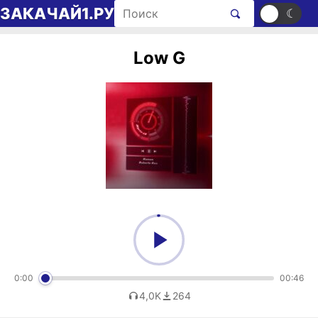
Перейти к содержимому
Поиск рингтонов
ЗАКАЧАЙ1.РУ
☀
☾
Low G
0:00
00:46
4,0K
264