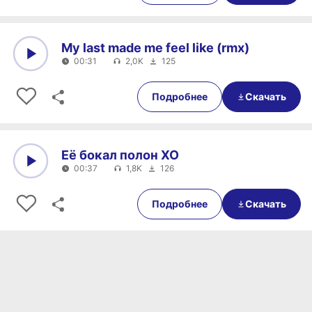
My last made me feel like (rmx)
00:31
2,0K
125
0:00
00:31
Подробнее
Скачать
Её бокал полон XO
00:37
1,8K
126
0:00
00:37
Подробнее
Скачать