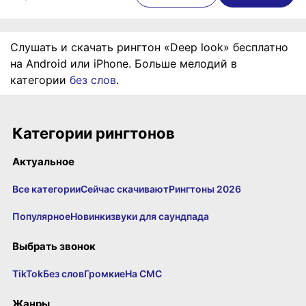
Слушать и скачать рингтон «Deep look» бесплатно
на Android или iPhone. Больше мелодий в
категории
без слов
.
Категории рингтонов
Актуальное
Все категории
Сейчас скачивают
Рингтоны 2026
Популярное
Новинки
звуки для саундпада
Выбрать звонок
TikTok
Без слов
Громкие
На СМС
Жанры