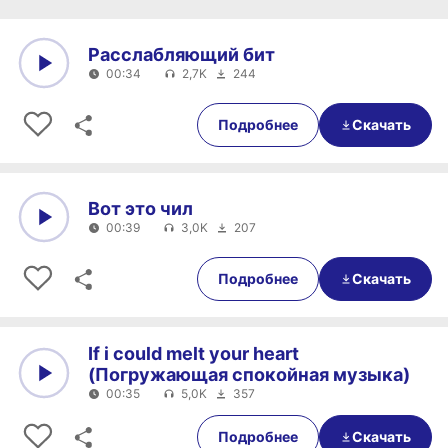
Расслабляющий бит
00:34
2,7K
244
0:00
00:34
Подробнее
Скачать
Вот это чил
00:39
3,0K
207
0:00
00:39
Подробнее
Скачать
If i could melt your heart
(Погружающая спокойная музыка)
00:35
5,0K
357
0:00
00:35
Подробнее
Скачать