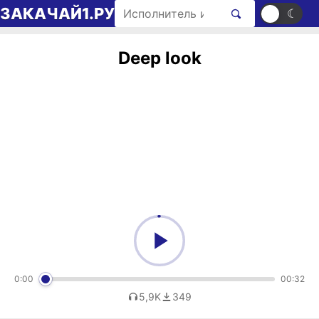
Перейти к содержимому
Поиск рингтонов
ЗАКАЧАЙ1.РУ
☀
☾
Deep look
0:00
00:32
5,9K
349