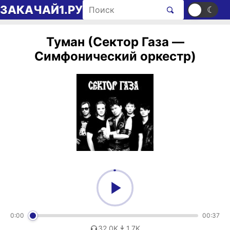
Перейти к содержимому
Поиск рингтонов
ЗАКАЧАЙ1.РУ
☀
☾
Туман (Сектор Газа —
Симфонический оркестр)
0:00
00:37
32,0K
1,7K