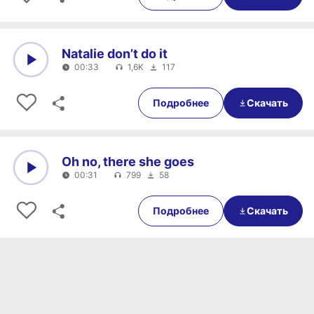
Natalie don’t do it
00:33
1,6K
117
0:00
00:33
Подробнее
Скачать
Oh no, there she goes
00:31
799
58
0:00
00:31
Подробнее
Скачать