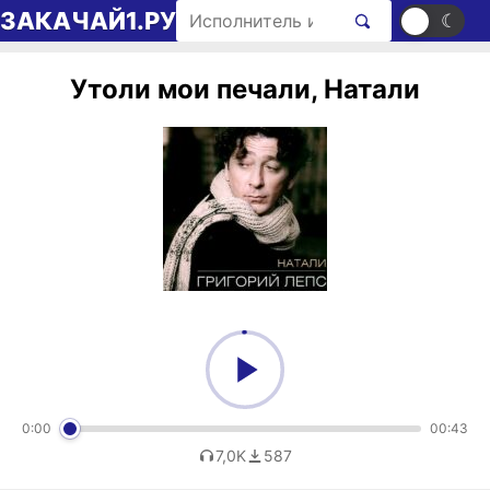
Перейти к содержимому
Поиск рингтонов
ЗАКАЧАЙ1.РУ
☀
☾
Утоли мои печали, Натали
0:00
00:43
7,0K
587