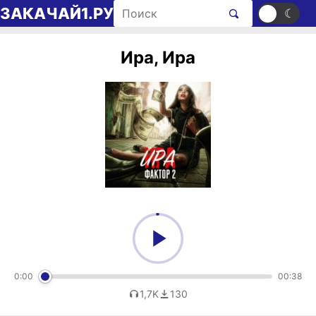
Перейти к содержимому
Поиск рингтонов
ЗАКАЧАЙ1.РУ
☀
☾
Ира, Ира
0:00
00:38
1,7K
130