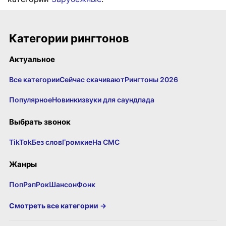
Категории рингтонов
Актуальное
Все категории
Сейчас скачивают
Рингтоны 2026
Популярное
Новинки
звуки для саундпада
Выбрать звонок
TikTok
Без слов
Громкие
На СМС
Жанры
Поп
Рэп
Рок
Шансон
Фонк
Смотреть все категории →