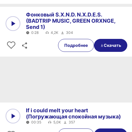
Фонковый S.X.N.D. N.X.D.E.S.
(BADTRIP MUSIC, GREEN ORXNGE,
Send 1)
0:28
4,2K
304
0:00
0:28
Подробнее
Скачать
If i could melt your heart
(Погружающая спокойная музыка)
00:35
5,0K
357
0:00
00:35