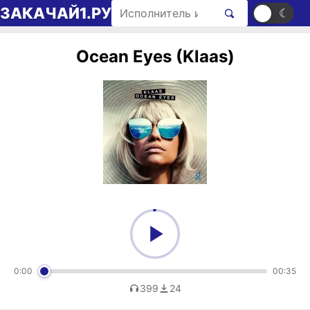
Перейти к содержимому
Поиск рингтонов
ЗАКАЧАЙ1.РУ
☀
☾
Ocean Eyes (Klaas)
0:00
00:35
399
24