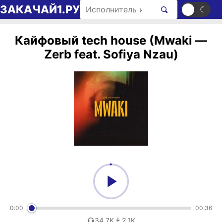
Перейти к содержимому
Поиск рингтонов
ЗАКАЧАЙ1.РУ
☀
☾
Кайфовый tech house (Mwaki —
Zerb feat. Sofiya Nzau)
0:00
00:36
34,7K
2,1K