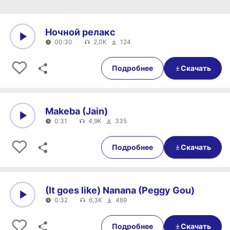
Ночной релакс
00:30
2,0K
124
0:00
00:30
Подробнее
Скачать
Makeba (Jain)
0:31
4,9K
335
0:00
0:31
Подробнее
Скачать
(It goes like) Nanana (Peggy Gou)
0:32
6,3K
469
0:00
0:32
Подробнее
Скачать