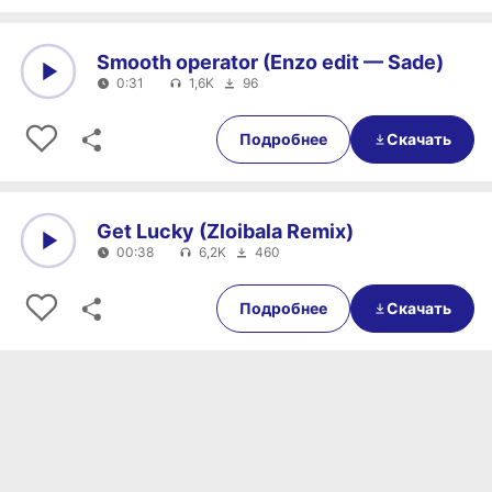
Smooth operator (Enzo edit — Sade)
0:31
1,6K
96
0:00
0:31
Подробнее
Скачать
Get Lucky (Zloibala Remix)
00:38
6,2K
460
0:00
00:38
Подробнее
Скачать