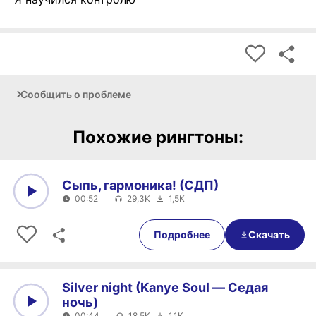
Сообщить о проблеме
Похожие рингтоны:
Сыпь, гармоника! (СДП)
00:52
29,3K
1,5K
0:00
00:52
Подробнее
Скачать
Silver night (Kanye Soul — Седая
ночь)
00:44
18,5K
1,1K