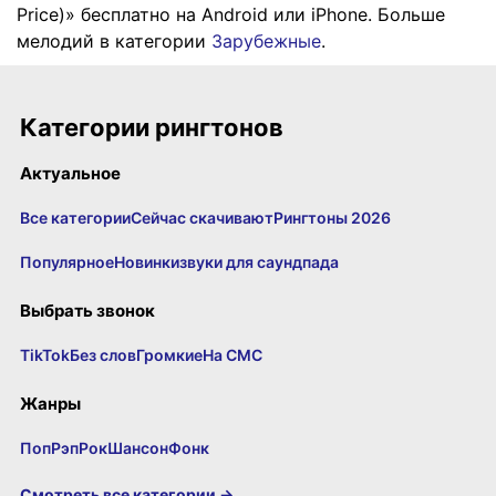
Price)» бесплатно на Android или iPhone. Больше
мелодий в категории
Зарубежные
.
Категории рингтонов
Актуальное
Все категории
Сейчас скачивают
Рингтоны 2026
Популярное
Новинки
звуки для саундпада
Выбрать звонок
TikTok
Без слов
Громкие
На СМС
Жанры
Поп
Рэп
Рок
Шансон
Фонк
Смотреть все категории →