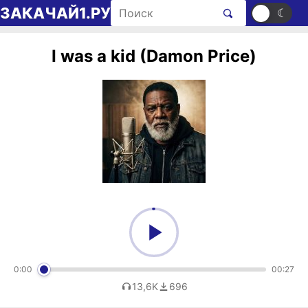
Перейти к содержимому
Поиск рингтонов
ЗАКАЧАЙ1.РУ
☀
☾
I was a kid (Damon Price)
0:00
00:27
13,6K
696