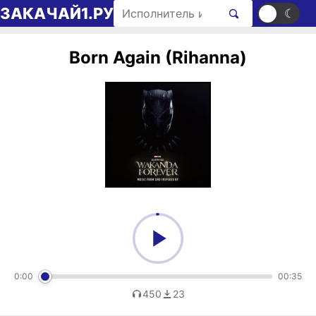
Перейти к содержимому
Поиск рингтонов
ЗАКАЧАЙ1.РУ
☀
☾
Born Again (Rihanna)
0:00
00:35
450
23