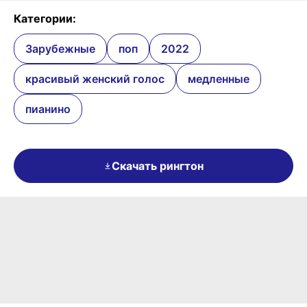
Категории:
Зарубежные
поп
2022
красивый женский голос
медленные
пианино
Скачать рингтон