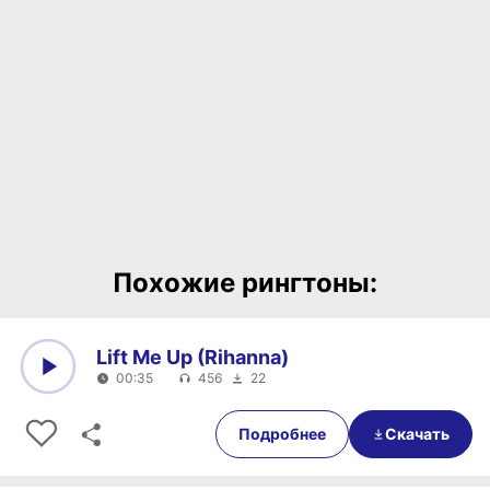
Похожие рингтоны:
Lift Me Up (Rihanna)
00:35
456
22
0:00
00:35
Подробнее
Скачать