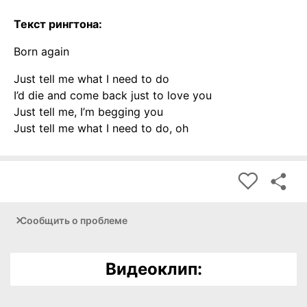
Текст рингтона:
Born again
Just tell me what I need to do
I’d die and come back just to love you
Just tell me, I’m begging you
Just tell me what I need to do, oh
Сообщить о проблеме
Видеоклип: