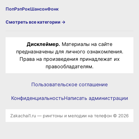
Поп
Рэп
Рок
Шансон
Фонк
Смотреть все категории →
Дисклеймер.
Материалы на сайте
предназначены для личного ознакомления.
Права на произведения принадлежат их
правообладателям.
Пользовательское соглашение
Конфиденциальность
Написать администрации
Zakachai1.ru — рингтоны и мелодии на телефон © 2026