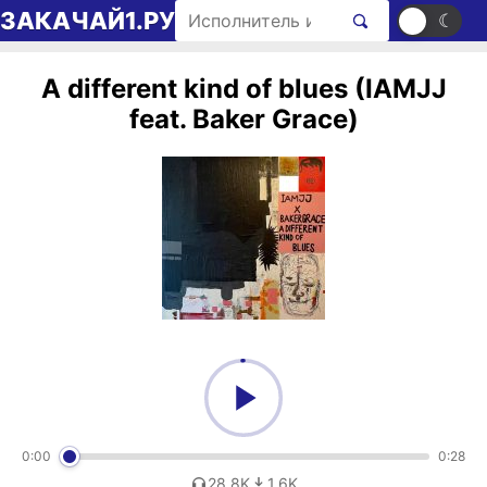
Перейти к содержимому
Поиск рингтонов
ЗАКАЧАЙ1.РУ
☀
☾
A different kind of blues (IAMJJ
feat. Baker Grace)
0:00
0:28
28,8K
1,6K