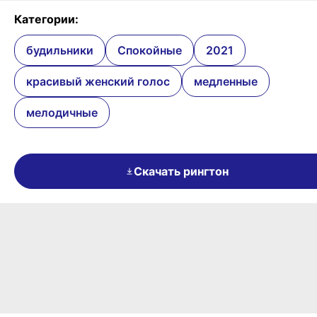
Категории:
будильники
Спокойные
2021
красивый женский голос
медленные
мелодичные
Скачать рингтон