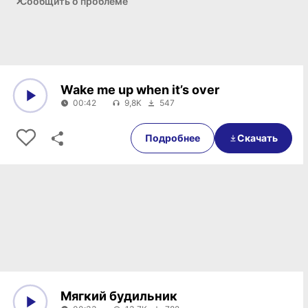
Сообщить о проблеме
Wake me up when it’s over
00:42
9,8K
547
0:00
00:42
Подробнее
Скачать
Мягкий будильник