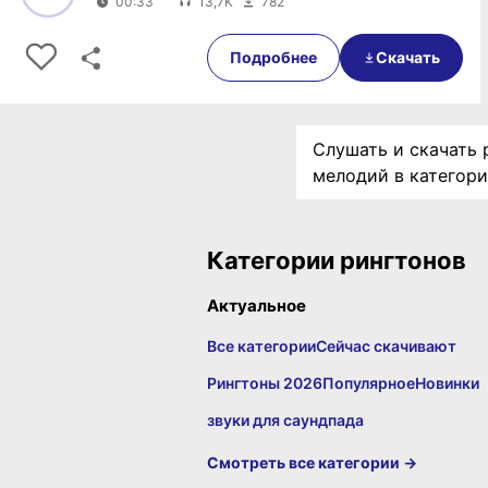
00:33
13,7K
782
0:00
00:33
Подробнее
Скачать
Слушать и скачать 
мелодий в категор
Категории рингтонов
Актуальное
Все категории
Сейчас скачивают
Рингтоны 2026
Популярное
Новинки
звуки для саундпада
Смотреть все категории →