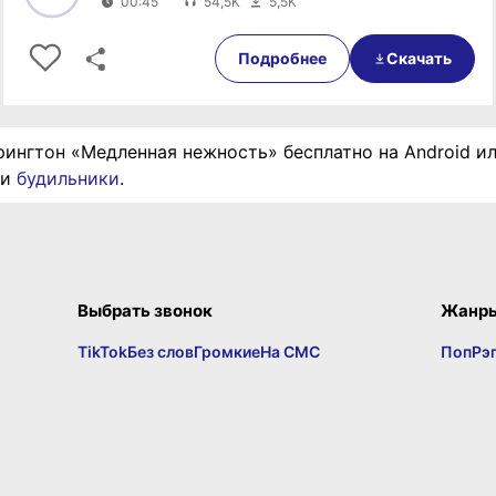
00:45
54,5K
5,5K
0:00
00:45
Подробнее
Скачать
рингтон «Медленная нежность» бесплатно на Android ил
ии
будильники
.
Выбрать звонок
Жанр
TikTok
Без слов
Громкие
На СМС
Поп
Рэ